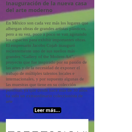
Inauguración de la nueva casa
del arte moderno
En México son cada vez más los lugares que
albergan obras de grandes artistas plásticos,
pero a su vez, poco a poco se van agotando
los espacios para exhibir importantes obras.
El empresario Jacobo Cojab inauguró
recientemente uno de sus sueños más
grandes “Gallery of the Modern Art”,
proyecto que fue inspirado por su pasión de
las artes y de la necesidad de exponer el
trabajo de múltiples talentos locales e
internacionales, y por supuesto algunas de
las muestras que tiene en su colección
personal, ya que desde hace más de 30 años
ha sido un extraordinario coleccionista de
arte
Leer más...