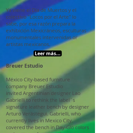
Ya viene el Día de Muertos y el
colectivo "Locos por el Arte" lo
sabe, por esa razón prepara la
exhibición Mexicráneos, esculturas
monumentales intervenidas or
artistas mexicanos.
Leer más...
Breuer Estudio
México City-based furniture
company Breuer Estudio
invited Argentinian designer Lao
Gabrielli to rethink the label´s
signature leather bench by designer
Arturo Verástegui. Gabrielli, who
currently lives in Mexico City,
covered the bench in Day-Glo colors